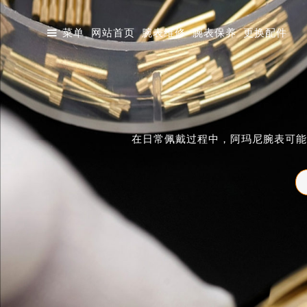

菜单
网站首页
腕表维修
腕表保养
更换配件
在日常佩戴过程中，阿玛尼腕表可能
中心店
成都东原中心店