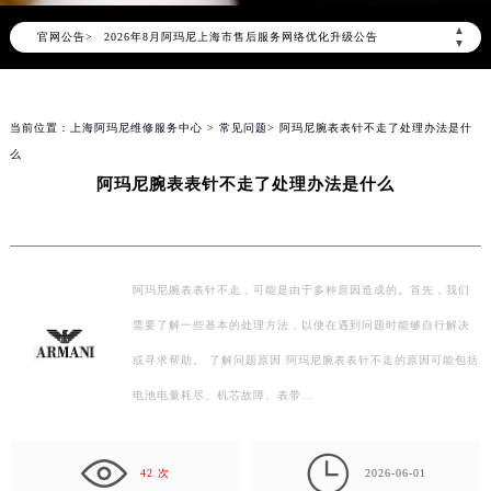
▲
官网公告>
2026年8月阿玛尼上海市售后服务网络优化升级公告
▼
2026年8月上海市阿玛尼官方售后客户服务热线：400-006-0073
2026年8月阿玛尼售后服务中心最新网点地址：
当前位置：
上海阿玛尼维修服务中心
>
常见问题
> 阿玛尼腕表表针不走了处理办法是什
上海市徐汇区虹桥路3号港汇中心写字楼2座37层3705室（需提前预约）
么
上海市黄浦区南京东路299号宏伊国际广场写字楼8层806室（需提前预约）
阿玛尼腕表表针不走了处理办法是什么
上海市黄浦区南京东路299号宏伊国际广场写字楼8层806室阿玛尼售后服务中心（需提前预约）
上海市徐汇区虹桥路3号港汇中心2座37层3705室阿玛尼售后服务中心（需提前预约）
节假日正常营业！
阿玛尼腕表表针不走，可能是由于多种原因造成的。首先，我们
需要了解一些基本的处理方法，以便在遇到问题时能够自行解决
或寻求帮助。 了解问题原因 阿玛尼腕表表针不走的原因可能包括
电池电量耗尽、机芯故障、表带…

42 次
2026-06-01