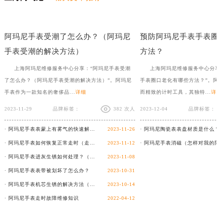
阿玛尼手表有雾气怎么去除？看这4个修复方法
怎样对阿玛尼手表进行
阿玛尼手表受潮了怎么办？（阿玛尼
预防阿玛尼手表手表圈
手表受潮的解决方法）
方法？
上海阿玛尼维修服务中心分享：“阿玛尼手表受潮
上海阿玛尼维修服务中心分享
了怎么办？（阿玛尼手表受潮的解决方法）”。阿玛尼
手表圈口老化有哪些方法？”。阿
手表作为一款知名的奢侈品...
详细
而精致的计时工具，其独特...
详
2023-11-29
品牌标签：
382 次人
2023-12-04
品牌标签：
· 阿玛尼手表表蒙上有雾气的快速解决方法
2023-11-26
· 阿玛尼手表如何恢复正常走时（走时异常怎么办）
2023-11-12
· 阿玛尼手表进灰生锈如何处理？（手表维修）
2023-11-08
· 阿玛尼手表表带被划坏了怎么办？
2023-10-31
· 阿玛尼手表机芯生锈的解决方法（怎样解决阿玛尼手表机芯生锈的问题）
2023-10-14
· 阿玛尼手表走时故障维修知识
2022-04-12