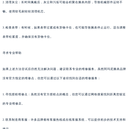
2.清理灰尘：长时间佩戴后，灰尘和污垢可能会积聚在腕表内部，导致机械部件运转不
畅。使用软毛刷轻轻清理机芯。
3.检查表带：有时候，如果表带过紧或有异物卡住，也可能导致腕表停止运行。适当调整
表带松紧度，并确保没有异物卡住。
寻求专业帮助
如果上述方法尝试后仍然无法解决问题，建议联系专业的维修服务。虽然阿玛尼腕表品牌
没有官方指定的维修点，但您可以通过以下途径找到合适的维修服务：
1.寻找授权维修点：虽然没有官方授权点的概念，但您可以通过网络搜索找到距离您较近
的专业维修店。
2.联系制造商客服：许多品牌都有客服热线或在线客服系统，可以提供初步的技术支持和
建议。