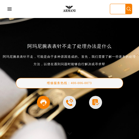

阿玛尼腕表表针不走了处理办法是什么
阿玛尼腕表表针不走，可能是由于多种原因造成的。首先，我们需要了解一些基本的处理
方法，以便在遇到问题时能够自行解决或寻求帮
州万菱汇店
深圳华润大厦店
天津金融中心店
成都东原中
维修服务热线：
400-006-0073


