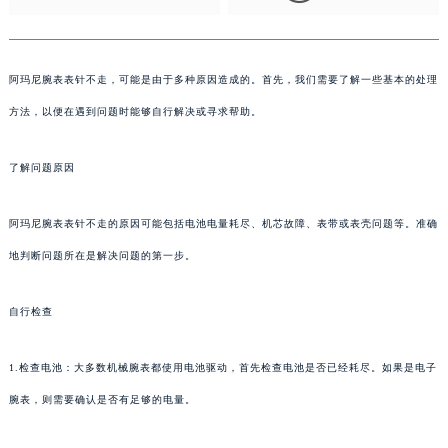
阿玛尼腕表表针不走，可能是由于多种原因造成的。首先，我们需要了解一些基本的处理
方法，以便在遇到问题时能够自行解决或寻求帮助。
了解问题原因
阿玛尼腕表表针不走的原因可能包括电池电量耗尽、机芯故障、表带或表壳问题等。准确
地判断问题所在是解决问题的第一步。
自行检查
1.检查电池：大多数机械腕表都使用电池驱动，首先检查电池是否已经耗尽。如果是电子
腕表，则需要确认是否有足够的电量。