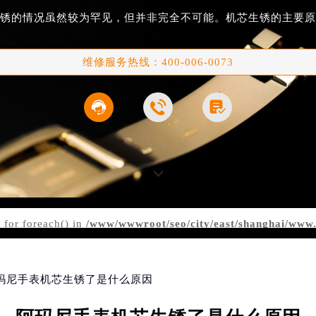
锈的情况虽然较为罕见，但并非完全不可能。机芯生锈的主要原
维修服务热线：
400-006-0073



 for foreach() in
/www/wwwroot/seo/city/east/shanghai/ww
rts/content.php
on line
100
阿玛尼手表机芯生锈了是什么原因