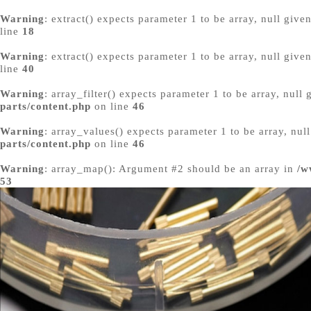
Warning
: extract() expects parameter 1 to be array, null give
line
18

菜单
网站首页
腕表维修
腕表保养
更换配件
Warning
: extract() expects parameter 1 to be array, null give
line
40
Warning
: array_filter() expects parameter 1 to be array, null
parts/content.php
on line
46
Warning
: array_values() expects parameter 1 to be array, nul
parts/content.php
on line
46
Warning
: array_map(): Argument #2 should be an array in
/w
53
中心店
成都东原中心店