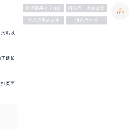
阿玛尼手表卡扣折
阿玛尼，表镜破损

阿玛尼手表进水
阿玛尼售后
、污垢以
。
为了延长
拨打页面