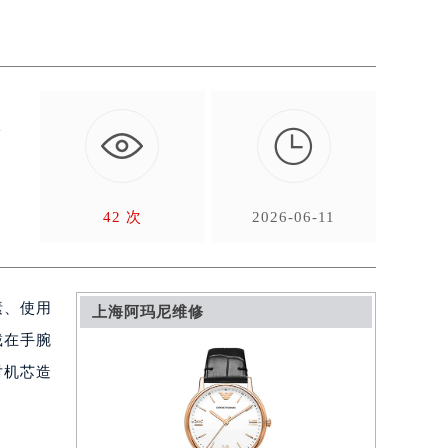

芯
容
42 次
2026-06-11
素、使用
上海阿玛尼维修
戴在手腕
对机芯造