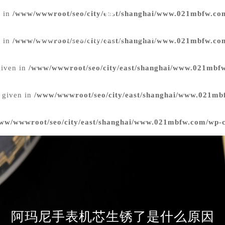
n in
/www/wwwroot/seo/city/east/shanghai/www.021mbfw.com
上海阿玛尼维修服务
热线：
400-006-0073
n in
/www/wwwroot/seo/city/east/shanghai/www.021mbfw.com
 given in
/www/wwwroot/seo/city/east/shanghai/www.021mbfw
l given in
/www/wwwroot/seo/city/east/shanghai/www.021mb
ww/wwwroot/seo/city/east/shanghai/www.021mbfw.com/wp-co
阿玛尼手表机芯生锈了是什么原因