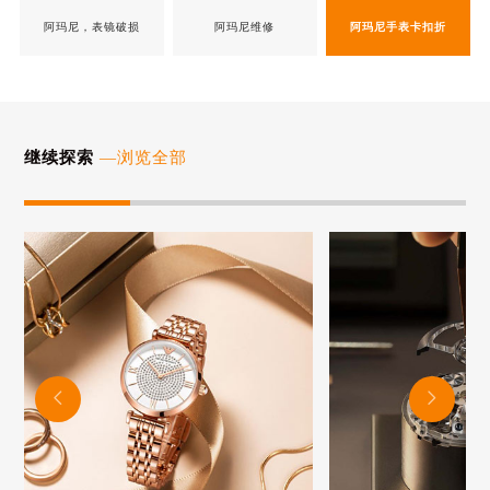
阿玛尼，表镜破损
阿玛尼维修
阿玛尼手表卡扣折
继续探索
—浏览全部

