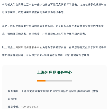
有时候人们在日常生活中的一些小动作也可能无意间损坏了腕表。比如在洗手或洗澡时忘
记取下腕表；或是将腕表暴露在高温或低温环境中等。
总之，阿玛尼腕表面针脱落的原因多种多样。为了延长其使用寿命并保持良好的性能状
态，请确保正确佩戴、定期保养，并尽量避免上述可能导致问题的因素。
以上就是
上海阿玛尼保养服务中心
为您分享的精彩内容。如果您还有其他关于阿玛尼手表
维护和保养的问题，可以拨打页面400电话进行咨询，我们将竭诚为您服务。
上海阿玛尼服务中心
服务地址：上海市黄浦区南京东路299号宏伊国际广场写字楼8层806室（需提
前预约）
服务专线：
400-006-0073