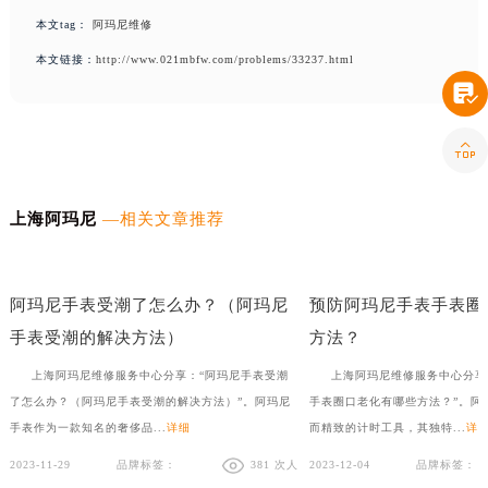
本文tag：
阿玛尼维修
本文链接：
http://www.021mbfw.com/problems/33237.html


上海阿玛尼
—相关文章推荐
阿玛尼手表有雾气怎么去除？看这4个修复方法
怎样对阿玛尼手表进行
阿玛尼手表受潮了怎么办？（阿玛尼
预防阿玛尼手表手表圈
手表受潮的解决方法）
方法？
上海阿玛尼维修服务中心分享：“阿玛尼手表受潮
上海阿玛尼维修服务中心分享
了怎么办？（阿玛尼手表受潮的解决方法）”。阿玛尼
手表圈口老化有哪些方法？”。阿
手表作为一款知名的奢侈品...
详细
而精致的计时工具，其独特...
详
2023-11-29
品牌标签：
381 次人
2023-12-04
品牌标签：