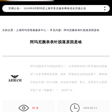
▲
官网公告>
2026年8月阿玛尼上海市售后服务网络优化升级公告
▼
2026年8月上海市阿玛尼官方售后客户服务热线：400-006-0073
2026年8月阿玛尼售后服务中心最新网点地址：
上海市徐汇区虹桥路3号港汇中心写字楼2座37层3705室（需提前预约）
当前位置：
上海阿玛尼维修服务中心
>
常见问题
> 阿玛尼腕表表针脱落原因是啥
上海市黄浦区南京东路299号宏伊国际广场写字楼8层806室（需提前预约）
阿玛尼腕表表针脱落原因是啥
上海市黄浦区南京东路299号宏伊国际广场写字楼8层806室阿玛尼售后服务中心（需提前预约）
上海市徐汇区虹桥路3号港汇中心2座37层3705室阿玛尼售后服务中心（需提前预约）
节假日正常营业！
阿玛尼腕表作为高端品牌之一，以其独特的设计和卓越的品质赢
得了众多消费者的喜爱。然而，即便是在这样的品牌下，腕表偶
尔也会出现一些小问题，比如表针脱落。那么，究竟是什么原因
导致了这一现象呢？ 一、使用不当…

38 次
2026-06-12