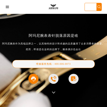

阿玛尼腕表表针脱落原因是啥
阿玛尼腕表作为高端品牌之一，以其独特的设计和卓越的品质赢得了众多消费者的喜爱。
然而，即便是在这样的品牌下，腕表偶尔也会出
州万菱汇店
深圳华润大厦店
天津金融中心店
成都东原中
维修服务热线：
400-006-0073


