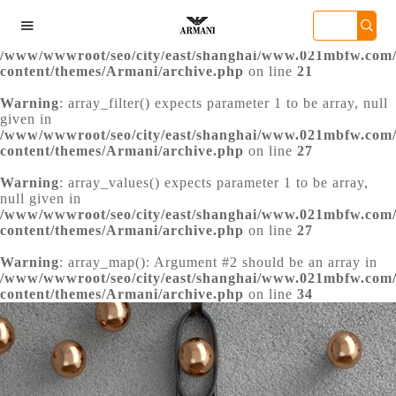
Warning
: extract() expects parameter 1 to be array, null

given in
/www/wwwroot/seo/city/east/shanghai/www.021mbfw.com
content/themes/Armani/archive.php
on line
21
Warning
: array_filter() expects parameter 1 to be array, null
given in
/www/wwwroot/seo/city/east/shanghai/www.021mbfw.com
content/themes/Armani/archive.php
on line
27
Warning
: array_values() expects parameter 1 to be array,
州万菱汇店
深圳华润大厦店
天津金融中心店
成都东原中
null given in
/www/wwwroot/seo/city/east/shanghai/www.021mbfw.com
content/themes/Armani/archive.php
on line
27
Warning
: array_map(): Argument #2 should be an array in
/www/wwwroot/seo/city/east/shanghai/www.021mbfw.com
content/themes/Armani/archive.php
on line
34