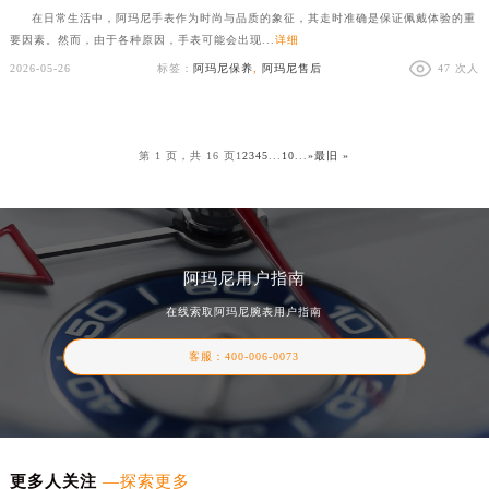
在日常生活中，阿玛尼手表作为时尚与品质的象征，其走时准确是保证佩戴体验的重
要因素。然而，由于各种原因，手表可能会出现...
详细
2026-05-26
标签：
阿玛尼保养
,
阿玛尼售后
47 次人
第 1 页，共 16 页
1
2
3
4
5
...
10
...
»
最旧 »
阿玛尼用户指南
在线索取阿玛尼腕表用户指南
客服：
400-006-0073
更多人关注
—探索更多