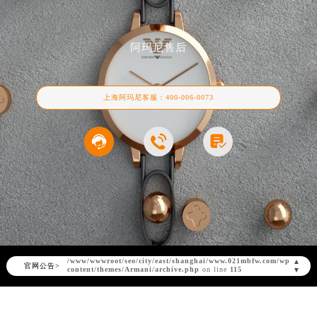
阿玛尼售后
上海阿玛尼客服：
400-006-0073



Warning
: Invalid argument supplied for foreach() in
/www/wwwroot/seo/city/east/shanghai/www.021mbfw.com/wp-
content/themes/Armani/archive.php
on line
115
▲
官网公告>
▼